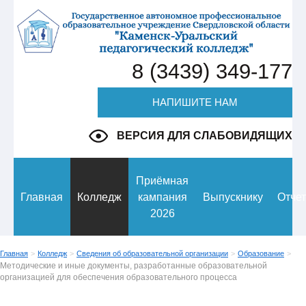
8 (3439) 349-177
НАПИШИТЕ НАМ
ВЕРСИЯ ДЛЯ СЛАБОВИДЯЩИХ
Приёмная
Главная
Колледж
кампания
Выпускнику
Отче
2026
Главная
>
Колледж
>
Сведения об образовательной организации
>
Образование
>
Методические и иные документы, разработанные образовательной
организацией для обеспечения образовательного процесса