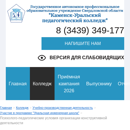
8 (3439) 349-177
НАПИШИТЕ НАМ
ВЕРСИЯ ДЛЯ СЛАБОВИДЯЩИХ
Приёмная
Главная
Колледж
кампания
Выпускнику
Отче
2026
Главная
>
Колледж
>
Учебно-производственная деятельность
>
Участие в программе "Уральская инженерная школа"
>
Психолого-педагогические условия организации конструктивной
деятельности